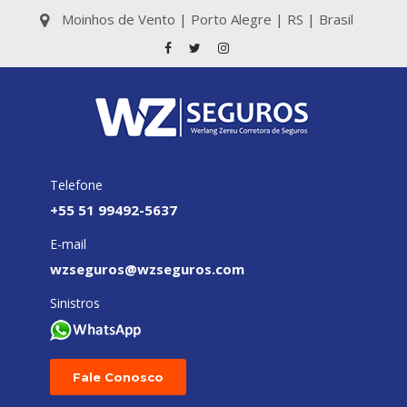
Moinhos de Vento | Porto Alegre | RS | Brasil
Telefone
+55 51 99492-5637
E-mail
wzseguros@wzseguros.com
Sinistros
Fale Conosco